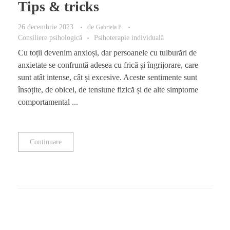
Tips & tricks
26 decembrie 2023
de
Gabriela P
Consiliere psihologică
Psihoterapie individuală
Cu toții devenim anxioși, dar persoanele cu tulburări de
anxietate se confruntă adesea cu frică și îngrijorare, care
sunt atât intense, cât și excesive. Aceste sentimente sunt
însoțite, de obicei, de tensiune fizică și de alte simptome
comportamental ...
Continuare