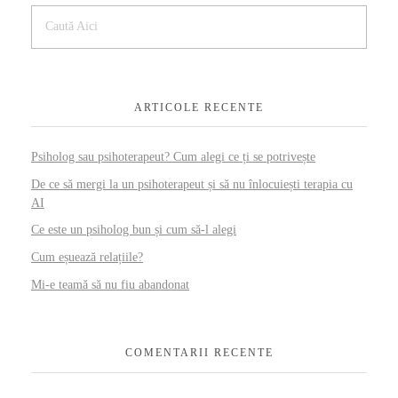
ARTICOLE RECENTE
Psiholog sau psihoterapeut? Cum alegi ce ți se potrivește
De ce să mergi la un psihoterapeut și să nu înlocuiești terapia cu
AI
Ce este un psiholog bun și cum să-l alegi
Cum eșuează relațiile?
Mi-e teamă să nu fiu abandonat
COMENTARII RECENTE