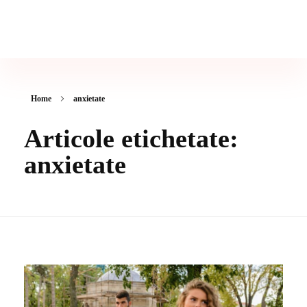
Psiholog & Psihoterapeut Gabriela Presadă
Ședinte de Psihoterapie - Cabinet Psiholog București
Home
anxietate
Articole etichetate:
anxietate