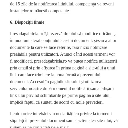
de 15 zile de la notificarea litigiului, competența va reveni
instanțelor românești competente.​
6. Dispoziții finale
Presadagabriela.ro își rezervă dreptul să modifice oricând și
în mod unilateral conținutul acestui document, și/sau a altor
documente la care se face referire, fără nicio notificare
prealabilă pentru utilizatori. Atunci când acești termeni vor
fi modificați, presadagabriela.ro va putea notifica utilizatorii
prin email și prin afișarea în prima pagină a site-ului a unui
link care face trimitere la noua formă a prezentului
document. Accesul în paginile site-ului și utilizarea
serviciilor noastre după momentul notificării sau al afișării
link-ului privind schimbările pe prima pagină a site-ului,
implică faptul că sunteți de acord cu noile prevederi.
Pentru orice intrebări sau neclarități cu privire la termenii
stipulați în prezentul document sau la activitatea site-ului, vă
rugăm să ne contactați pe e-mail: