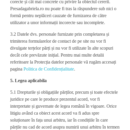
corecte și cât mai concrete cu privire la obiectul cererii.
Presadagabriela.ro nu poate fi tras la răspundere sub nici o
formă pentru neplăceri cauzate de furnizarea de către
utilizator a unor informații incorecte sau incomplete.
3.2 Datele dvs. personale furnizate prin completarea și
trimiterea formularelor de contact de pe site nu vor fi
divulgate terțelor părți și nu vor fi utilizate în alte scopuri
decât cele prevăzute inițial. Pentru mai multe detalii
referitoare la Protecția datelor personale vă rugăm accesați
pagina
Politica de Confidențialitate
.
5. Legea aplicabila
5.1 Drepturile și obligațiile părților, precum și toate efectele
juridice pe care le produce prezentul acord, vor fi
interpretate și guvernate de legea română în vigoare. Orice
litigiu având ca obiect acest acord va fi adus spre
soluționare în fața unui arbitru, iar în condițiile în care
părțile nu cad de acord asupra numirii unui arbitru în termen