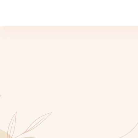
Psiholog & Psihoterapeut Gabriela Presadă
Ședinte de Psihoterapie - Cabinet Psiholog București