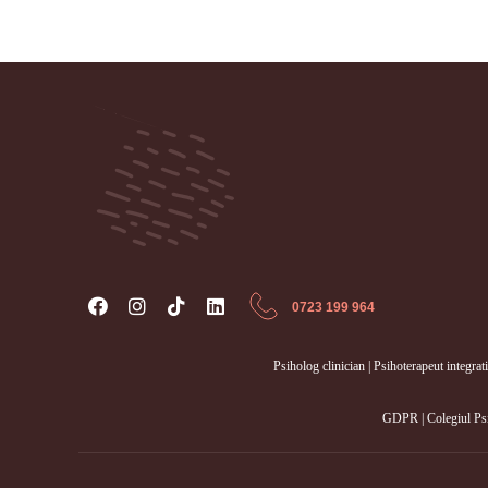
Psiholog Gabriela Presadă - Cabinet ind
Servicii de consiliere psihologică, ședințe de psihoterapie
individuală și de cuplu, psihoterapie online
0723 199 964
Psiholog clinician | Psihoterapeut integra
GDPR
|
Colegiul Ps