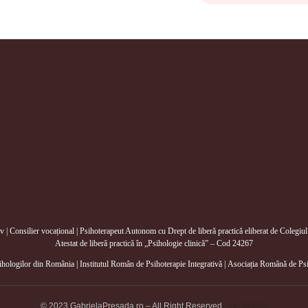
ividual de Psihologie și Psihoterapie
tiv | Consilier vocațional | Psihoterapeut Autonom cu Drept de liberă practică eliberat de Coleg
Atestat de liberă practică în „Psihologie clinică” – Cod 24267
ihologilor din România
|
Institutul Român de Psihoterapie Integrativă
|
Asociația Română de Psih
© 2023 GabrielaPresada.ro – All Right Reserved
| by
DaWeb