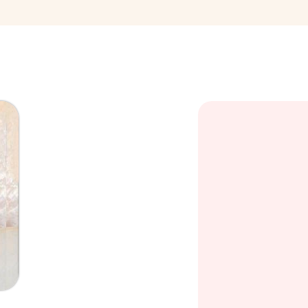
Cabin
Gabri
Telefon
0723 199 96
Email
contact@pre