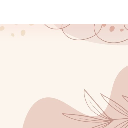
0723 199 964
Programare