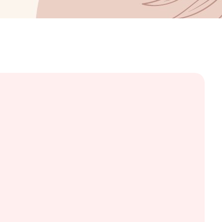
et Psiholog
ela Presadă
4
sadagabriela.ro