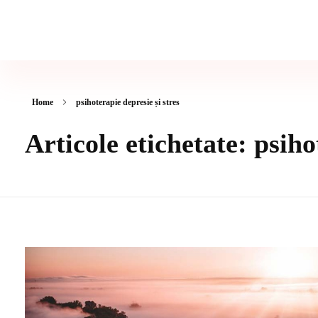
Psiholog & Psihoterapeut Gabriela Presadă
Ședinte de Psihoterapie - Cabinet Psiholog București
Home
psihoterapie depresie și stres
Articole etichetate: psiho