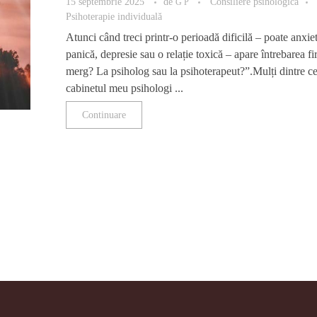
15 septembrie 2025
de
Consiliere psihologică
G P
Psihoterapie individuală
Atunci când treci printr-o perioadă dificilă – poate anxiet
panică, depresie sau o relație toxică – apare întrebarea f
merg? La psiholog sau la psihoterapeut?”.Mulți dintre ce
cabinetul meu psihologi ...
Continuare