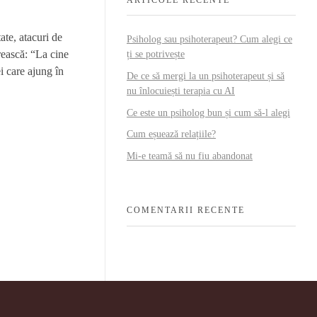
ate, atacuri de
Psiholog sau psihoterapeut? Cum alegi ce
irească: “La cine
ți se potrivește
i care ajung în
De ce să mergi la un psihoterapeut și să
nu înlocuiești terapia cu AI
Ce este un psiholog bun și cum să-l alegi
Cum eșuează relațiile?
Mi-e teamă să nu fiu abandonat
COMENTARII RECENTE