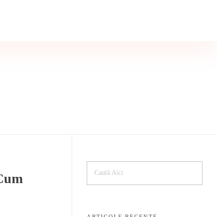
0723 199 964
Programare
 Cum
ARTICOLE RECENTE