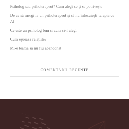
Psiholog sau psihoterapeut? Cum alegi ce ți se potrivește
De ce să mergi la un psihoterapeut și să nu înlocuiești terapia cu
AI
Ce este un psiholog bun și cum să-l alegi
Cum eșuează relațiile?
Mi-e teamă să nu fiu abandonat
COMENTARII RECENTE
Psiholog Gabriela Presadă - Cabinet