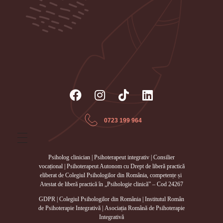
individual de Psihologie și Psihoterapie
Servicii de consiliere psihologică, ședințe de psihoterapie
individuală și de cuplu, psihoterapie online
0723 199 964
Psiholog clinician | Psihoterapeut integrativ | Consilier
vocațional | Psihoterapeut Autonom cu Drept de liberă practică
eliberat de Colegiul Psihologilor din România, competențe și
Atestat de liberă practică în „Psihologie clinică” – Cod 24267
GDPR
|
Colegiul Psihologilor din România
|
Institutul Român
de Psihoterapie Integrativă
|
Asociația Română de Psihoterapie
Integrativă