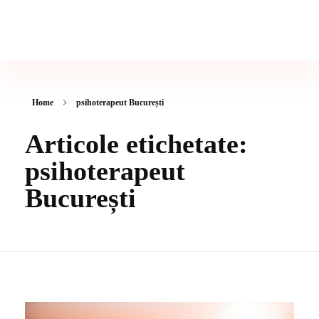
Psiholog & Psihoterapeut Gabriela Presadă
Ședinte de Psihoterapie - Cabinet Psiholog București
Home
psihoterapeut București
Articole etichetate:
psihoterapeut
București