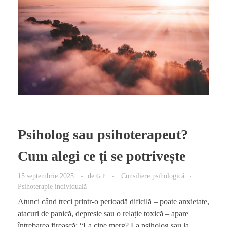
Psiholog sau psihoterapeut?
Cum alegi ce ți se potrivește
15 septembrie 2025
de
Consiliere psihologică
G P
Psihoterapie individuală
Atunci când treci printr-o perioadă dificilă – poate anxietate,
atacuri de panică, depresie sau o relație toxică – apare
întrebarea firească: “La cine merg? La psiholog sau la