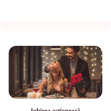
Psiholog & Psihoterapeut Gabriela Presadă
Ședinte de Psihoterapie - Cabinet Psiholog București
Iubirea acționează