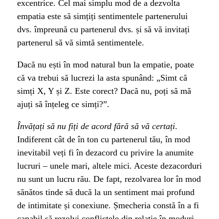
excentrice. Cel mai simplu mod de a dezvolta
empatia este să simțiți sentimentele partenerului
dvs. împreună cu partenerul dvs. și să vă invitați
partenerul să vă simtă sentimentele.
Dacă nu ești în mod natural bun la empatie, poate
că va trebui să lucrezi la asta spunând: „Simt că
simți X, Y și Z. Este corect? Dacă nu, poți să mă
ajuți să înțeleg ce simți?”.
Învățați să nu fiți de acord fără să vă certați
.
Indiferent cât de în ton cu partenerul tău, în mod
inevitabil veți fi în dezacord cu privire la anumite
lucruri – unele mari, altele mici. Aceste dezacorduri
nu sunt un lucru rău. De fapt, rezolvarea lor în mod
sănătos tinde să ducă la un sentiment mai profund
de intimitate și conexiune. Șmecheria constă în a fi
capabil să rezolvi conflictele din relație în moduri