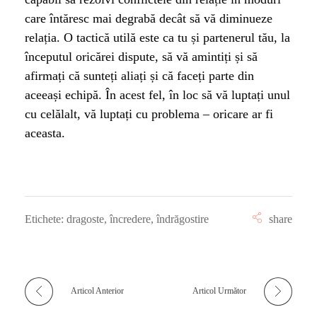
care întăresc mai degrabă decât să vă diminueze
relația. O tactică utilă este ca tu și partenerul tău, la
începutul oricărei dispute, să vă amintiți și să
afirmați că sunteți aliați și că faceți parte din
aceeași echipă. În acest fel, în loc să vă luptați unul
cu celălalt, vă luptați cu problema – oricare ar fi
aceasta.
Etichete:
dragoste
,
încredere
,
îndrăgostire
Articol Anterior
Articol Următor