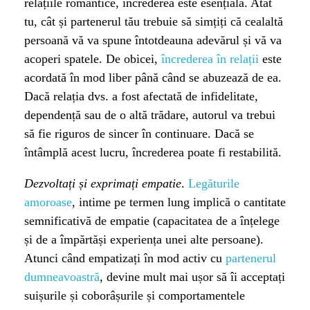
relațiile romantice, încrederea este esențială. Atât
tu, cât și partenerul tău trebuie să simțiți că cealaltă
persoană vă va spune întotdeauna adevărul și vă va
acoperi spatele. De obicei,
încrederea în relații
este
acordată în mod liber până când se abuzează de ea.
Dacă relația dvs. a fost afectată de infidelitate,
dependență sau de o altă trădare, autorul va trebui
să fie riguros de sincer în continuare. Dacă se
întâmplă acest lucru, încrederea poate fi restabilită.
Dezvoltați și exprimați empatie
.
Legăturile
amoroase
, intime pe termen lung implică o cantitate
semnificativă de empatie (capacitatea de a înțelege
și de a împărtăși experiența unei alte persoane).
Atunci când empatizați în mod activ cu
partenerul
dumneavoastră
, devine mult mai ușor să îi acceptați
suișurile și coborâșurile și comportamentele